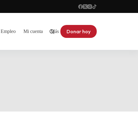
Donar hoy
Empleo
Mi cuenta
Más